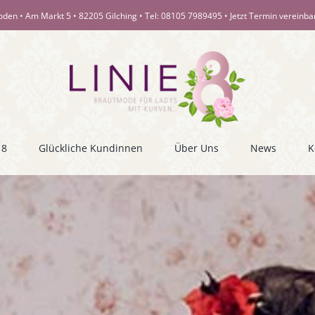
oden • Am Markt 5 • 82205 Gilching • Tel:
08105 7989495
•
Jetzt Termin vereinb
 8
Glückliche Kundinnen
Über Uns
News
K