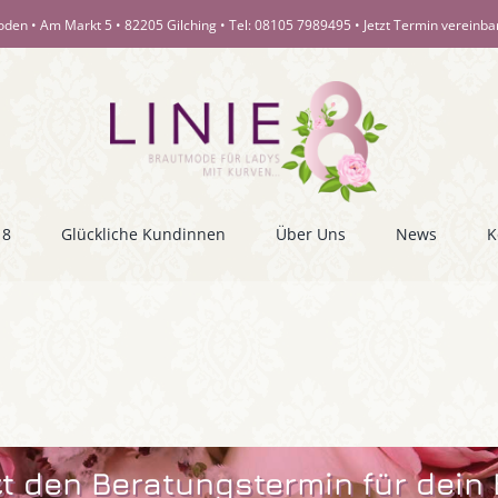
oden • Am Markt 5 • 82205 Gilching • Tel:
08105 7989495
•
Jetzt Termin vereinb
 8
Glückliche Kundinnen
Über Uns
News
K
t den Beratungstermin für dein 