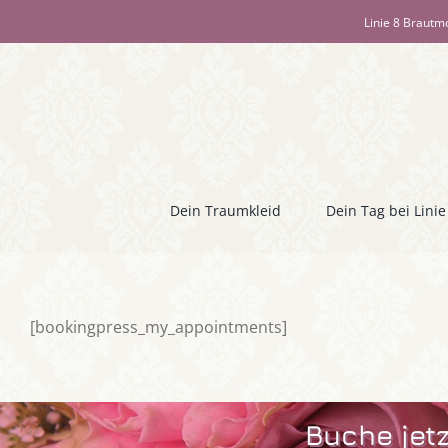
Zum
Linie 8 Brautm
Inhalt
springen
Dein Traumkleid
Dein Tag bei Linie
[bookingpress_my_appointments]
Buche jetz